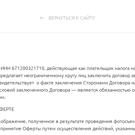
ВЕРНУТЬСЯ К САЙТУ
НН 671200321710, действующая как плательщик налога на
 предлагает неограниченному кругу лиц заключить договор 
видетельствует о факте заключения Сторонами Договора на 
словий заключенного Договора — является обязанностью обе
ом.
ФЕРТЕ
зображение, полученное в результате проведения фотосъем
 принятие Оферты путем осуществления действий, указанны