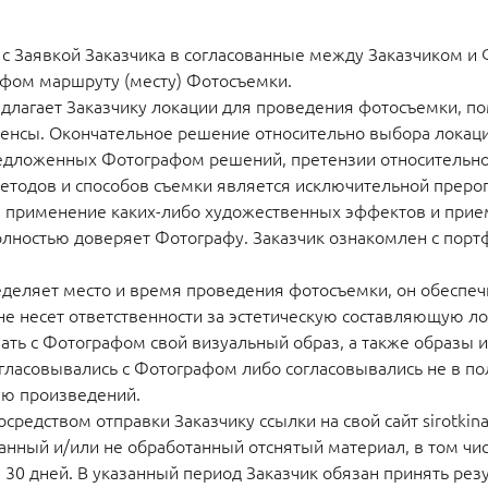
 с Заявкой Заказчика в согласованные между Заказчиком и 
афом маршруту (месту) Фотосъемки.
длагает Заказчику локации для проведения фотосъемки, по
ренсы. Окончательное решение относительно выбора локац
редложенных Фотографом решений, претензии относительн
етодов и способов съемки является исключительной прерог
е, применение каких-либо художественных эффектов и при
олностью доверяет Фотографу. Заказчик ознакомлен с портф
ределяет место и время проведения фотосъемки, он обеспеч
е несет ответственности за эстетическую составляющую ло
вать с Фотографом свой визуальный образ, а также образы 
согласовывались с Фотографом либо согласовывались не в п
ую произведений.
средством отправки Заказчику ссылки на свой сайт sirotki
ванный и/или не обработанный отснятый материал, в том ч
 30 дней. В указанный период Заказчик обязан принять резу