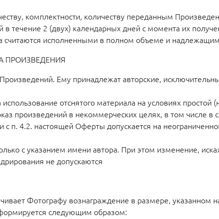
 качеству, комплектности, количеству переданным Произвед
в течение 2 (двух) календарных дней с момента их получе
фа считаются исполненными в полном объеме и надлежащим
А ПРОИЗВЕДЕНИЯ
 Произведений. Ему принадлежат авторские, исключительн
а использование отснятого материала на условиях простой 
з произведений в некоммерческих целях, в том числе в с
и с п. 4.2. настоящей Оферты допускается на неограниченн
олько с указанием имени автора. При этом изменение, иска
адрирования не допускаются
ачивает Фотографу вознаграждение в размере, указанном н
а формируется следующим образом: