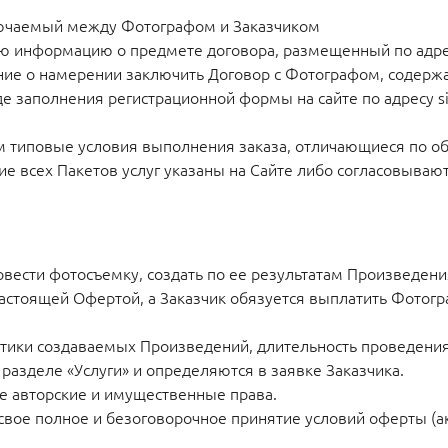
ключаемый между Фотографом и Заказчиком
ю информацию о предмете договора, размещенный по адресу
ние о намерении заключить Договор с Фотографом, содерж
 заполнения регистрационной формы на сайте по адресу sir
 типовые условия выполнения заказа, отличающиеся по объ
ние всех Пакетов услуг указаны на Сайте либо согласовыва
овести фотосъемку, создать по ее результатам Произведени
астоящей Офертой, а Заказчик обязуется выплатить Фотогр
стики создаваемых Произведений, длительность проведения
разделе «Услуги» и определяются в заявке Заказчика.
е авторские и имущественные права.
вое полное и безоговорочное принятие условий оферты (ак