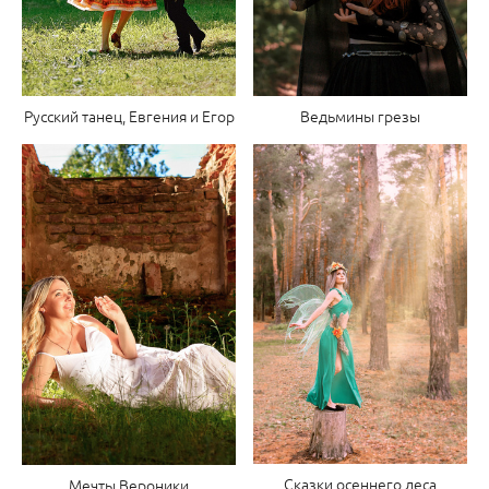
Ведьмины грезы
Русский танец, Евгения и Егор
Сказки осеннего леса
Мечты Вероники